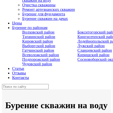
скважин на воду
Очистка скважины
Ремонт артезианских скважин
Бурение для фундамента
Бурение скважин на дачах
Цены
Бурение по районам
Волховский район
Бокситогорский ра
Тихвинский район
Кингисеппский рай
Кировский район
Лодейнопольский р
Выборгский район
Лужский район
Гатчинский район
Сланцевский район
Всеволожский район
Киришский район
Подпорожский район
Сосновоборский ок
Чудовский район
Статьи
Отзывы
Контакты
Бурение скважин на воду