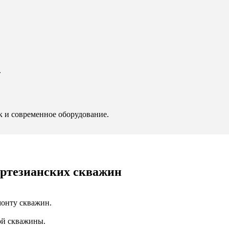
.
к и современное оборудование.
артезианских скважин
монту скважин.
ой скважины.