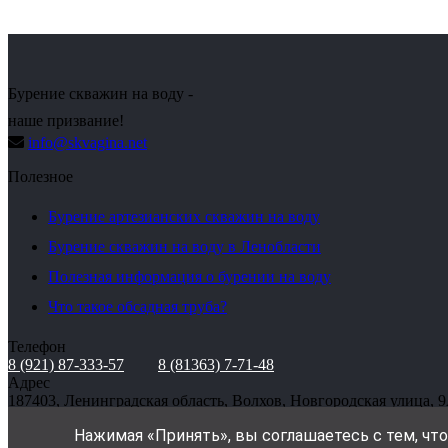
Бурение скважин на воду -
наше призвание!
info@skvagina.net
Полезное
Бурение артезианских скважин на воду
Бурение скважин на воду в Ленобласти
Полезная информация о бурении на воду
Что такое обсадная труба?
Телефон
8 (921) 87-333-57
8 (81363) 7-71-48
Адрес
187403, Ленинградская область, Волхов, Новгородская улица, 
Нажимая «Принять», вы соглашаетесь с тем, чт