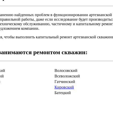
транению найденных проблем в функционировании артезианской
авильной работы, даже если исследование будет производиться 
ехническому обслуживанию, частичному и капитальному ремонт
редложением компании.
емя, чтобы выполнить капитальный ремонт артезианской скважин
занимаются ремонтом скважин:
кий
Волосовский
ий
Всеволожский
й
Гатчинский
Кировский
Батецкий