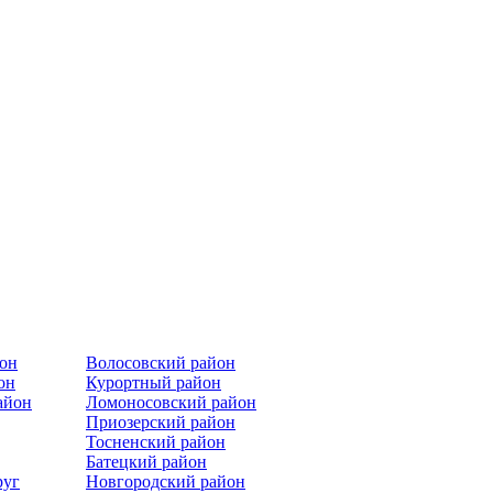
йон
Волосовский район
он
Курортный район
айон
Ломоносовский район
Приозерский район
Тосненский район
Батецкий район
руг
Новгородский район