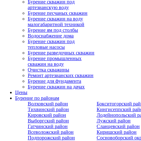
Бурение скважин под
артезианскую воду
Бурение песчаных скважин
Бурение скважин на воду
малогабаритной техникой
Бурение ям под столбы
Водоснабжение дома
Бурение скважин под
тепловые насосы
Бурение разведочных скважин
Бурение промышленных
скважин на воду
Очистка скважины
Ремонт артезианских скважин
Бурение для фундамента
Бурение скважин на дачах
Цены
Бурение по районам
Волховский район
Бокситогорский ра
Тихвинский район
Кингисеппский рай
Кировский район
Лодейнопольский р
Выборгский район
Лужский район
Гатчинский район
Сланцевский район
Всеволожский район
Киришский район
Подпорожский район
Сосновоборский ок